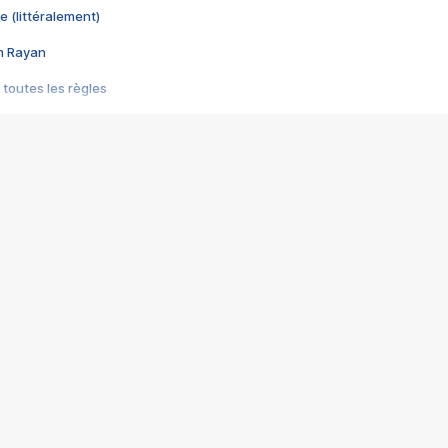
e (littéralement)
im Rayan
 toutes les règles
s les jeux vidéo
us choquant de Rockstar ? - Le scandale BULLY
e plus moche de Steam
du RÊVE tourne au CAUCHEMAR
pendant 8 heures
it… à tort
umiliés par un jeu vidéo
ire - Final Fantasy 8
ti un empire - Age of Empires