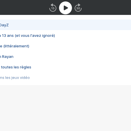
 DayZ
 a 13 ans (et vous l'avez ignoré)
e (littéralement)
im Rayan
 toutes les règles
s les jeux vidéo
us choquant de Rockstar ? - Le scandale BULLY
e plus moche de Steam
du RÊVE tourne au CAUCHEMAR
pendant 8 heures
it… à tort