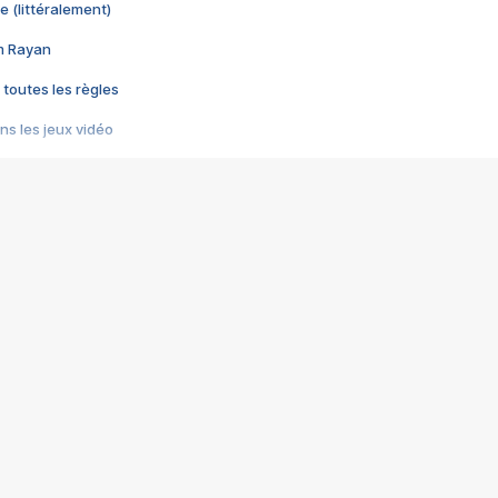
e (littéralement)
im Rayan
 toutes les règles
s les jeux vidéo
us choquant de Rockstar ? - Le scandale BULLY
e plus moche de Steam
du RÊVE tourne au CAUCHEMAR
pendant 8 heures
it… à tort
umiliés par un jeu vidéo
ire - Final Fantasy 8
ti un empire - Age of Empires
story DOFUS