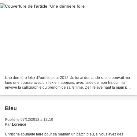
Une dernière folie d'Aurélie pour 2012! Je lui ai demandé si elle pouvait me
faire une trousse avec un flex en japonais, avec l'aide de mon fils qui m'a
envoyé la calligraphie du prénom de sa femme. Défi relevé haut la main par
Aurélie et voila la belle...
Bleu
Publié le 07/12/2012 à 12:10
Par
Lorence
Christine souhaite faire pour sa maman un patch bleu, si vous avez des