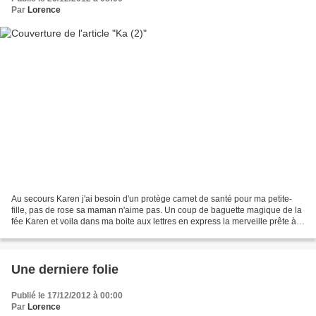
Par
Lorence
Au secours Karen j'ai besoin d'un protège carnet de santé pour ma petite-
fille, pas de rose sa maman n'aime pas. Un coup de baguette magique de la
fée Karen et voila dans ma boite aux lettres en express la merveille prête à
mettre sous le sapin! P.s....
Une derniere folie
Publié le 17/12/2012 à 00:00
Par
Lorence