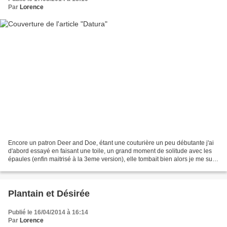
Par
Lorence
Encore un patron Deer and Doe, étant une couturière un peu débutante j'ai
d'abord essayé en faisant une toile, un grand moment de solitude avec les
épaules (enfin maitrisé à la 3eme version), elle tombait bien alors je me suis
lancée avec de la soie,...
Plantain et Désirée
Publié le 16/04/2014 à 16:14
Par
Lorence