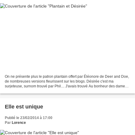
On ne présente plus le patron plantain offert par Éléonore de Deer and Doe,
de nombreuses versions fleurissent sur les blogs. Désirée c'est ma
surjeteuse, surnom trouvé par Phil.... J'avais trouvé Au bonheur des dames
rue Livingstone (tout prés du Marché...
Elle est unique
Publié le 23/02/2014 à 17:00
Par
Lorence