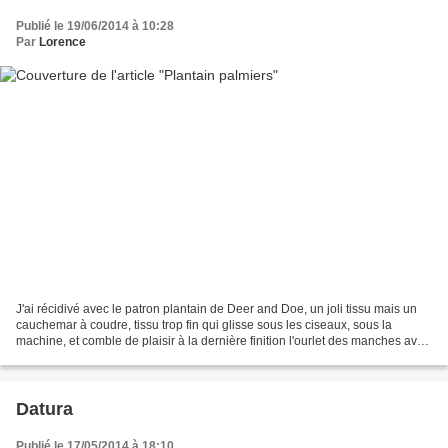
Publié le 19/06/2014 à 10:28
Par
Lorence
J'ai récidivé avec le patron plantain de Deer and Doe, un joli tissu mais un
cauchemar à coudre, tissu trop fin qui glisse sous les ciseaux, sous la
machine, et comble de plaisir à la dernière finition l'ourlet des manches avec
l'aiguille double, le tissu...
Datura
Publié le 17/05/2014 à 18:10