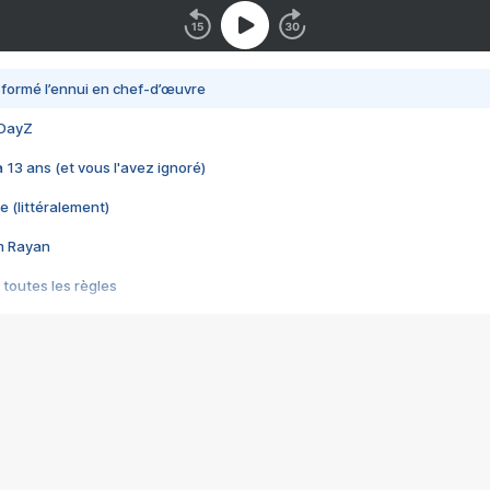
nsformé l’ennui en chef-d’œuvre
 DayZ
 a 13 ans (et vous l'avez ignoré)
e (littéralement)
im Rayan
 toutes les règles
s les jeux vidéo
us choquant de Rockstar ? - Le scandale BULLY
e plus moche de Steam
du RÊVE tourne au CAUCHEMAR
pendant 8 heures