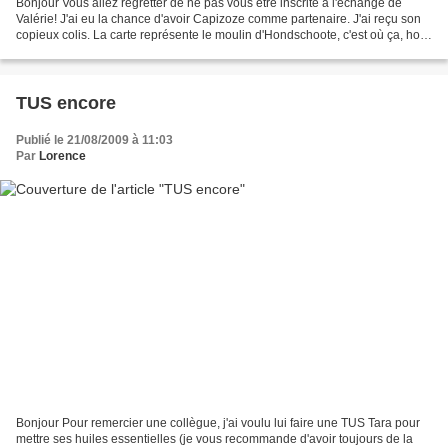
Bonjour Vous allez regretter de ne pas vous être inscrite à l'échange de
Valérie! J'ai eu la chance d'avoir Capizoze comme partenaire. J'ai reçu son
copieux colis. La carte représente le moulin d'Hondschoote, c'est où ça, ho
dans le Nord! Le Nord le pays...
TUS encore
Publié le 21/08/2009 à 11:03
Par
Lorence
Bonjour Pour remercier une collègue, j'ai voulu lui faire une TUS Tara pour
mettre ses huiles essentielles (je vous recommande d'avoir toujours de la