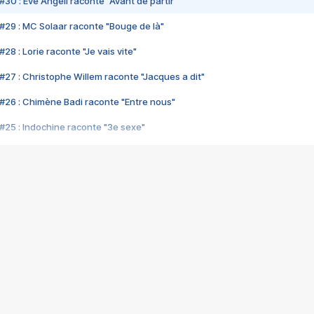
#30 : Eve Angeli raconte "Avant de partir"
#29 : MC Solaar raconte "Bouge de là"
28 : Lorie raconte "Je vais vite"
#27 : Christophe Willem raconte "Jacques a dit"
#26 : Chimène Badi raconte "Entre nous"
#25 : Indochine raconte "3e sexe"
#24 : Zaho raconte "C'est chelou"
#23 : Patrick Bruel raconte "Au café des délices"
#22 : Kyo raconte "Le chemin"
#21 : Nolwenn Leroy raconte "Cassé"
#20 : Patrick Hernandez raconte "Born to be alive"
#19 : Lorie raconte "Près de moi"
#18 : Michael Jones raconte "A nos actes manqués" (avec Jean-Jacque