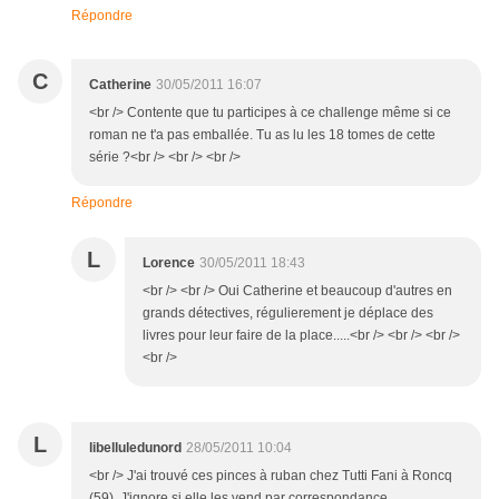
Répondre
C
Catherine
30/05/2011 16:07
<br /> Contente que tu participes à ce challenge même si ce
roman ne t'a pas emballée. Tu as lu les 18 tomes de cette
série ?<br /> <br /> <br />
Répondre
L
Lorence
30/05/2011 18:43
<br /> <br /> Oui Catherine et beaucoup d'autres en
grands détectives, régulierement je déplace des
livres pour leur faire de la place.....<br /> <br /> <br />
<br />
L
libelluledunord
28/05/2011 10:04
<br /> J'ai trouvé ces pinces à ruban chez Tutti Fani à Roncq
(59). J'ignore si elle les vend par correspondance.