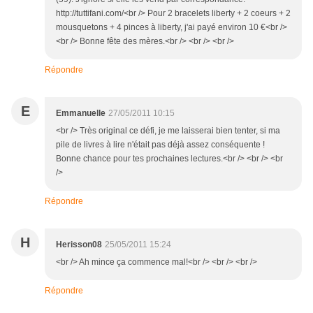
http://tuttifani.com/<br /> Pour 2 bracelets liberty + 2 coeurs + 2
mousquetons + 4 pinces à liberty, j'ai payé environ 10 €<br />
<br /> Bonne fête des mères.<br /> <br /> <br />
Répondre
E
Emmanuelle
27/05/2011 10:15
<br /> Très original ce défi, je me laisserai bien tenter, si ma
pile de livres à lire n'était pas déjà assez conséquente !
Bonne chance pour tes prochaines lectures.<br /> <br /> <br
/>
Répondre
H
Herisson08
25/05/2011 15:24
<br /> Ah mince ça commence mal!<br /> <br /> <br />
Répondre